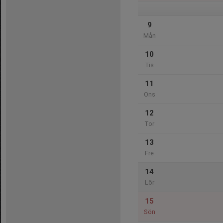
9
Mån
10
Tis
11
Ons
12
Tor
13
Fre
14
Lör
15
Sön