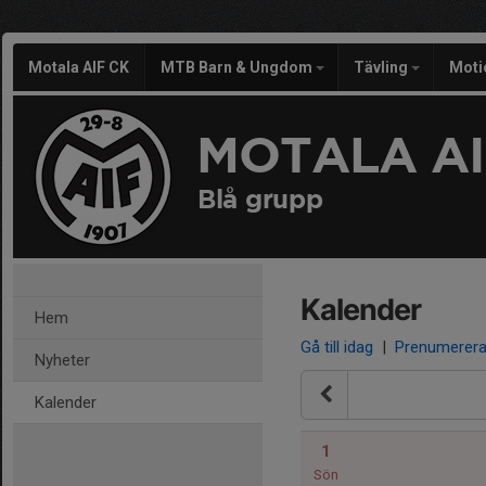
Motala AIF CK
MTB Barn & Ungdom
Tävling
Moti
MOTALA AI
Blå grupp
Kalender
Hem
Gå till idag
|
Prenumerer
Nyheter
Kalender
1
Sön