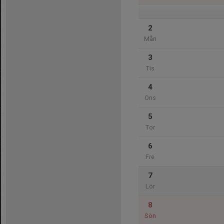
2
Mån
3
Tis
4
Ons
5
Tor
6
Fre
7
Lör
8
Sön