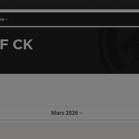
on
F CK
a
Mars 2026