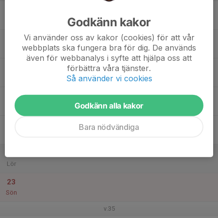
17
Godkänn kakor
Mån
Vi använder oss av kakor (cookies) för att vår
18
webbplats ska fungera bra för dig. De används
Tis
även för webbanalys i syfte att hjälpa oss att
19
förbättra våra tjänster.
Så använder vi cookies
Ons
20
Godkänn alla kakor
Tor
21
Bara nödvändiga
Fre
22
Lör
23
Sön
v.35