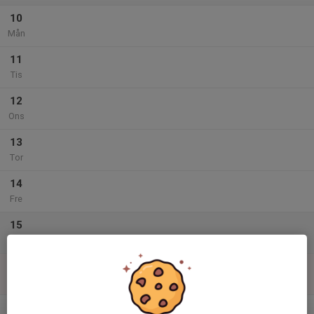
10
Mån
11
Tis
12
Ons
13
Tor
14
Fre
15
Lör
16
Sön
v.34