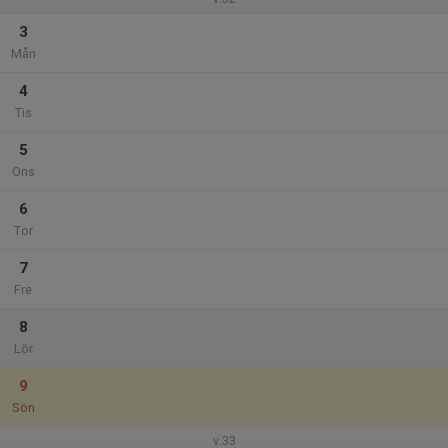
3
Mån
4
Tis
5
Ons
6
Tor
7
Fre
8
Lör
9
Sön
v.33