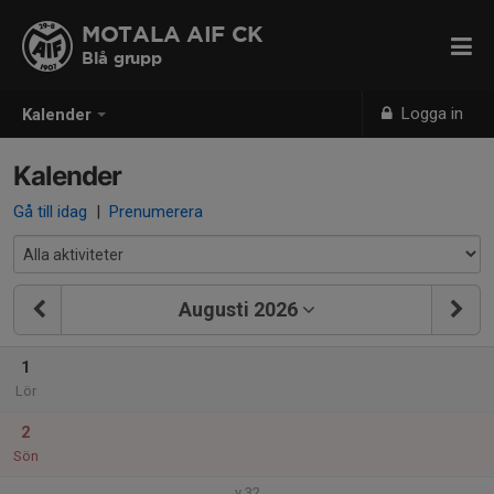
MOTALA AIF CK
Blå grupp
Logga in
Kalender
Kalender
Gå till idag
|
Prenumerera
Augusti 2026
1
Lör
2
Sön
v.32