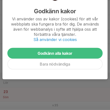
17
Godkänn kakor
Mån
Vi använder oss av kakor (cookies) för att vår
18
webbplats ska fungera bra för dig. De används
Tis
även för webbanalys i syfte att hjälpa oss att
19
förbättra våra tjänster.
Så använder vi cookies
Ons
20
Godkänn alla kakor
Tor
21
Bara nödvändiga
Fre
22
Lör
23
Sön
v.35