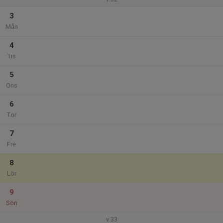
3
Mån
4
Tis
5
Ons
6
Tor
7
Fre
8
Lör
9
Sön
v.33