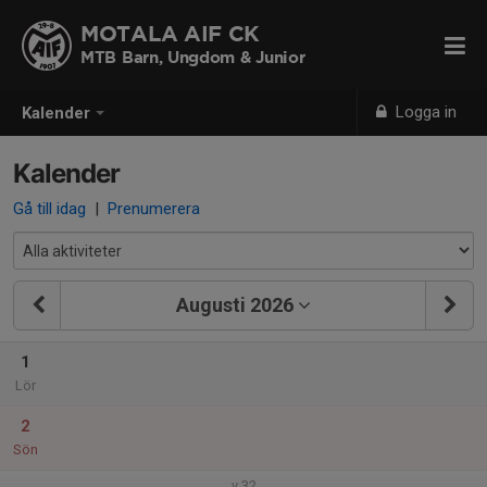
MOTALA AIF CK
MTB Barn, Ungdom & Junior
Logga in
Kalender
Kalender
Gå till idag
|
Prenumerera
Augusti 2026
1
Lör
2
Sön
v.32