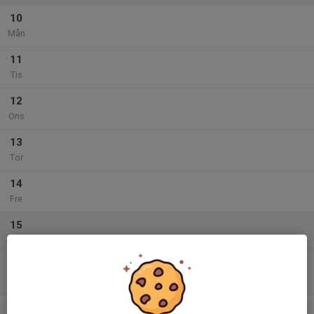
10
Mån
11
Tis
12
Ons
13
Tor
14
Fre
15
Lör
16
Sön
v.34