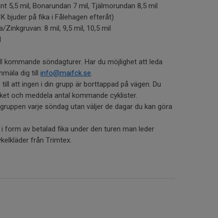
nt 5,5 mil, Bonarundan 7 mil, Tjälmorundan 8,5 mil
K bjuder på fika i Fålehagen efteråt)
inkgruvan: 8 mil, 9,5 mil, 10,5 mil
l
ill kommande söndagturer. Har du möjlighet att leda
mäla dig till
info@maifck.se
.
ill att ingen i din grupp är borttappad på vägen. Du
iket och meddela antal kommande cyklister.
 gruppen varje söndag utan väljer de dagar du kan göra
g i form av betalad fika under den turen man leder
kelkläder från Trimtex.