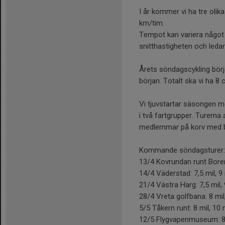
I år kommer vi ha tre oli
km/tim.
Tempot kan variera något u
snitthastigheten och ledarn
Årets söndagscykling börj
början. Totalt ska vi ha 8 
Vi tjuvstartar säsongen m
i två fartgrupper. Turerna 
medlemmar på korv med b
Kommande söndagsturer:
13/4 Kovrundan runt Boren:
14/4 Väderstad: 7,5 mil, 9 
21/4 Västra Harg: 7,5 mil, 
28/4 Vreta golfbana: 8 mil
5/5 Tåkern runt: 8 mil, 10 m
12/5 Flygvapenmuseum: 8,5 