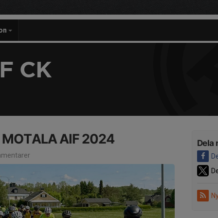
on
F CK
r MOTALA AIF 2024
Dela 
mentarer
De
De
Ny