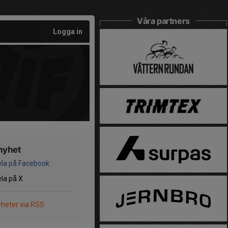
Våra partners
Logga in
nyhet
la på Facebook
la på X
heter via RSS