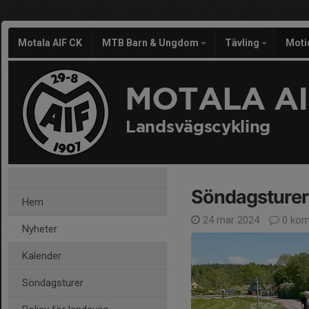
Motala AIF CK
MTB Barn & Ungdom
Tävling
Moti
MOTALA AI
Landsvägscykling
Söndagsture
Hem
24 mar 2024
0 kom
Nyheter
Kalender
Söndagsturer