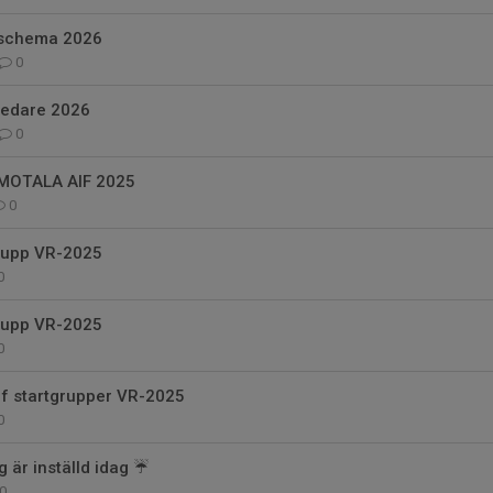
 schema 2026
0
ledare 2026
0
 MOTALA AIF 2025
0
rupp VR-2025
0
rupp VR-2025
0
f startgrupper VR-2025
0
 är inställd idag ☔️
0