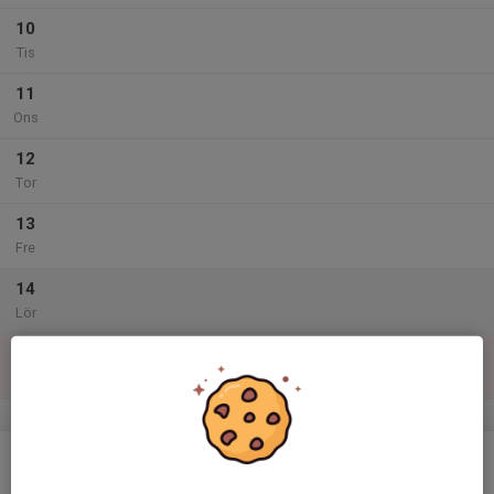
10
Tis
11
Ons
12
Tor
13
Fre
14
Lör
15
Sön
v.47
16
Mån