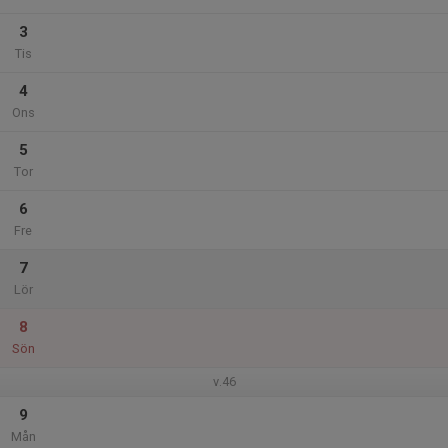
3
Tis
4
Ons
5
Tor
6
Fre
7
Lör
8
Sön
v.46
9
Mån