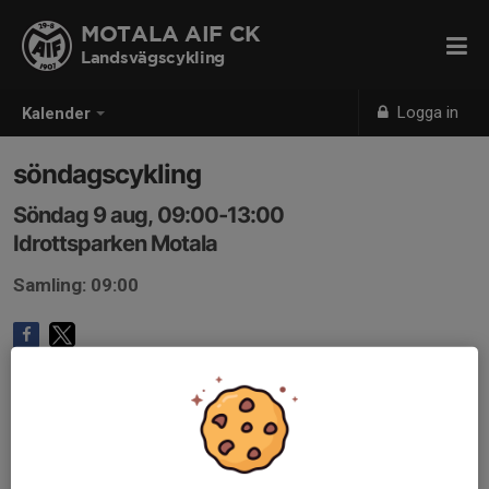
MOTALA AIF CK
Landsvägscykling
Logga in
Kalender
söndagscykling
Söndag 9 aug, 09:00-13:00
Idrottsparken Motala
Samling: 09:00
Anmälan är öppen för gruppens medlemmar.
Logga in här