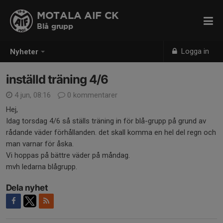
MOTALA AIF CK
Blå grupp
Logga in
Nyheter
inställd träning 4/6
4 jun, 08:16
0 kommentarer
Hej,
Idag torsdag 4/6 så ställs träning in för blå-grupp på grund av
rådande väder förhållanden. det skall komma en hel del regn och
man varnar för åska.
Vi hoppas på bättre väder på måndag.
mvh ledarna blågrupp.
Dela nyhet