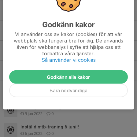
Inställd träning!
18 apr 2024
0
Godkänn kakor
Sista mtb träningen för säsongen!!
Vi använder oss av kakor (cookies) för att vår
13 jun 2023
0
webbplats ska fungera bra för dig. De används
även för webbanalys i syfte att hjälpa oss att
Inställd träning 1 maj
förbättra våra tjänster.
24 apr 2023
0
Så använder vi cookies
Äntligen Säsongsstart .
17 apr 2023
0
Godkänn alla kakor
Höstens mtb träning.
Bara nödvändiga
25 jun 2022
0
Säsongsavslutning.
9 jun 2022
0
Inställd mtb-träning 6 juni!!
6 jun 2022
0