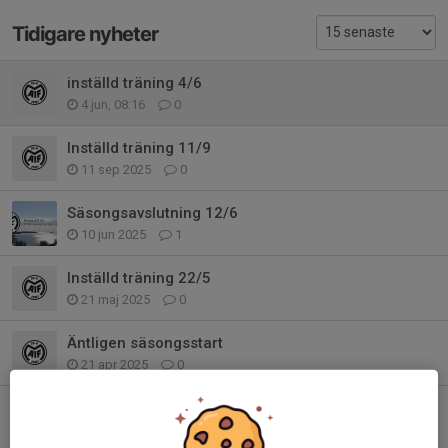
Tidigare nyheter
inställd träning 4/6
4 jun, 08:16
0
Inställd träning 11/9
11 sep 2025
0
Säsongsavslutning 12/6
10 jun 2025
1
Inställd träning 22/5
21 maj 2025
0
Äntligen säsongsstart
21 apr 2025
0
Inställd träning på nationaldagen!!!
31 maj 2024
0