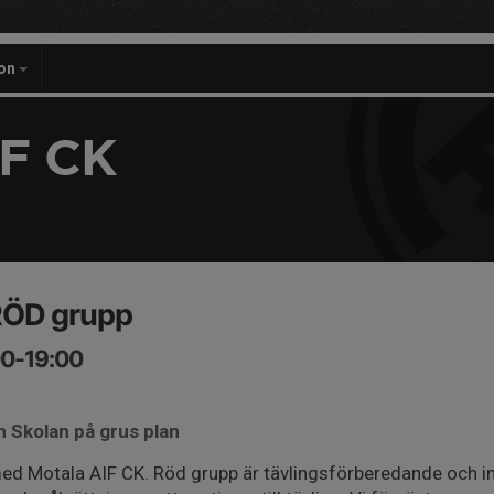
on
F CK
RÖD grupp
00-19:00
m Skolan på grus plan
d Motala AIF CK. Röd grupp är tävlingsförberedande och inn