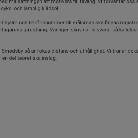
 med målsättningen att motivera till tävling. Vi förväntar os
ykel och lämplig klädsel.
ed hjälm och telefonnummer till målsman ska finnas registre
deltagarens utrustning. Vänligen skriv när ni svarar på kallels
i Smedsby så är fokus distans och uthållighet. Vi tränar ock
en del teoretiska inslag.