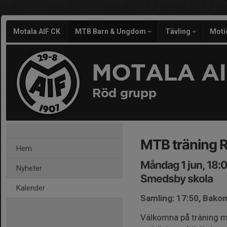
Motala AIF CK
MTB Barn & Ungdom
Tävling
Moti
MOTALA AI
Röd grupp
MTB träning 
Hem
Måndag 1 jun, 18:
Nyheter
Smedsby skola
Kalender
Samling: 17:50, Bako
Välkomna på träning me