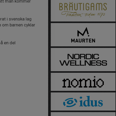
s att man kommer
rat i svenska lag
en om barnen cyklar
så en del