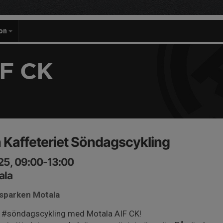
on
F CK
Kaffeteriet Söndagscykling
25, 09:00-13:00
ala
tsparken Motala
l #söndagscykling med Motala AIF CK!