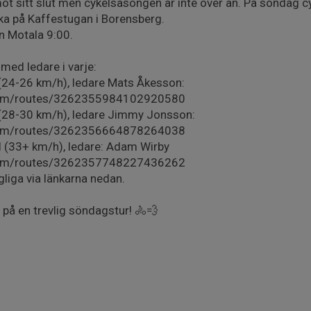
 sitt slut men cykelsäsongen är inte över än. På söndag cykl
ka på Kaffestugan i Borensberg.
en Motala 9:00.
 med ledare i varje:
 (24-26 km/h), ledare Mats Åkesson:
com/routes/3262355984102920580
 (28-30 km/h), ledare Jimmy Jonsson:
com/routes/3262356664878264038
l (33+ km/h), ledare: Adam Wirby
com/routes/3262357748227436262
gliga via länkarna nedan.
 på en trevlig söndagstur! 🚴💨