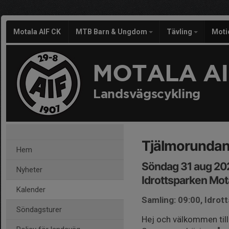
Motala AIF CK
MTB Barn & Ungdom
Tävling
Moti
MOTALA AI
Landsvägscykling
Tjälmorundan 
Hem
Söndag 31 aug 20
Nyheter
Idrottsparken Mot
Kalender
Samling: 09:00, Idrot
Söndagsturer
Hej och välkommen til