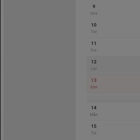
9
Ons
10
Tor
11
Fre
12
Lör
13
Sön
14
Mån
15
Tis