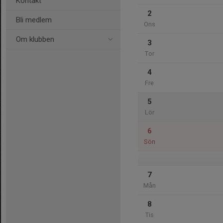
Kontakt
2
Bli medlem
Ons
Om klubben
3
Tor
4
Fre
5
Lör
6
Sön
7
Mån
8
Tis