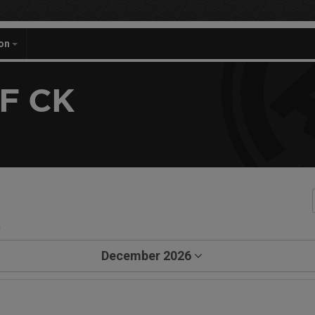
on
F CK
a
December 2026