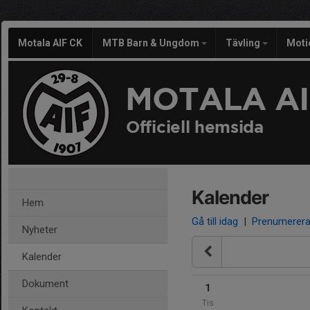
Motala AIF CK
MTB Barn & Ungdom
Tävling
Moti
MOTALA AI
Officiell hemsida
Kalender
Hem
Gå till idag
|
Prenumerer
Nyheter
Kalender
Dokument
1
Tis